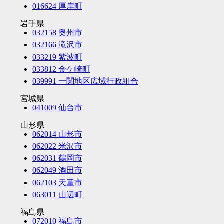
016624 厚岸町
岩手県
032158 奥州市
032166 滝沢市
033219 紫波町
033812 金ケ崎町
039991 一関地区広域行政組合
宮城県
041009 仙台市
山形県
062014 山形市
062022 米沢市
062031 鶴岡市
062049 酒田市
062103 天童市
063011 山辺町
福島県
072010 福島市