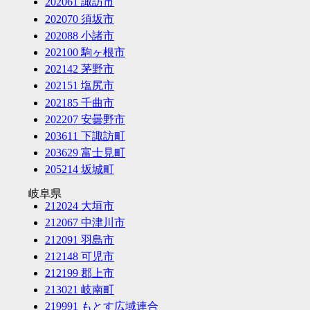
202061 諏訪市
202070 須坂市
202088 小諸市
202100 駒ヶ根市
202142 茅野市
202151 塩尻市
202185 千曲市
202207 安曇野市
203611 下諏訪町
203629 富士見町
205214 坂城町
岐阜県
212024 大垣市
212067 中津川市
212091 羽島市
212148 可児市
212199 郡上市
213021 岐南町
219991 もとす広域連合